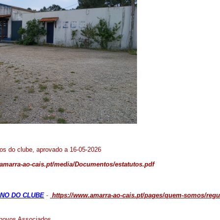
os do clube, aprovado a 16-05-2026
.amarra-ao-cais.pt/media/Documentos/estatutos.pdf
RNO DO CLUBE
-
https://www.amarra-ao-cais.pt/pages/quem-somos/regul
novos Associados