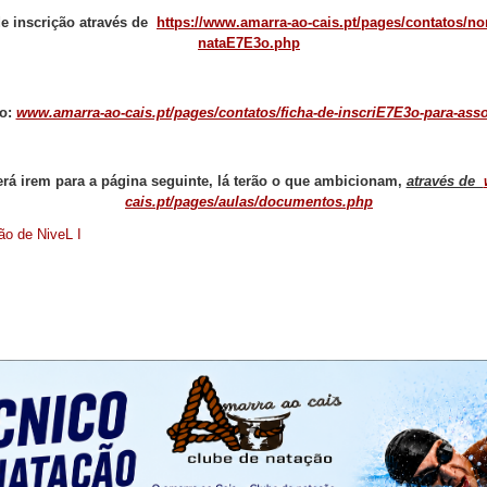
e inscrição através de
https://www.amarra-ao-cais.pt/pages/contatos/no
nataE7E3o.php
do:
www.amarra-ao-cais.pt/pages/contatos/ficha-de-inscriE7E3o-para-ass
erá irem para a página seguinte, lá terão o que ambicionam,
através de
cais.pt/pages/aulas/documentos.php
ão de NiveL I