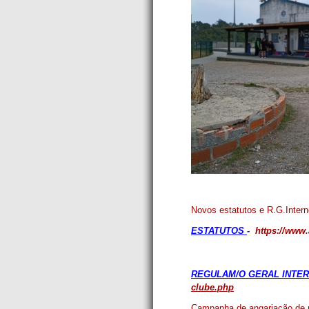
Novos estatutos e R.G.Intern
ESTATUTOS
-
https://www
REGULAM/O GERAL INTE
clube.php
Campanha de angariação de 