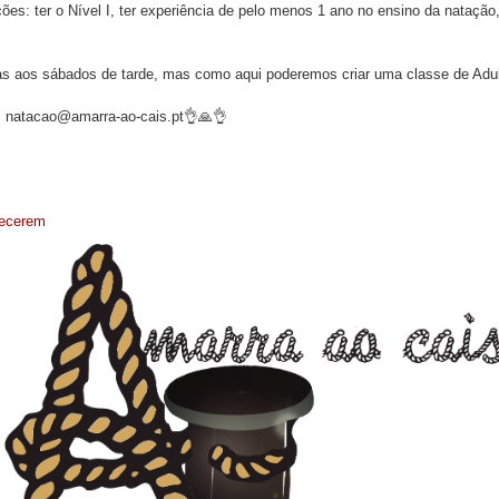
es: ter o Nível I, ter experiência de pelo menos 1 ano no ensino da natação,
das aos sábados de tarde, mas como aqui poderemos criar uma classe de Adul
m natacao@amarra-ao-cais.pt👌🙏👌
hecerem